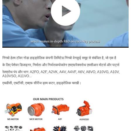
निंगबो हेल्म टॉवर नोडा हाइड्रोलिक कंपनी लिमिटेड निंगबो वेनकुई समूह से संबंधित है, जो एक है
के लिए पेशेवर डिजाइनर, निर्माता और निर्यातक
पोक्लेन एमएस/रेक्सरोथ एमसीआर मोटर्स और पार्ट्स
रेक्स्रोथ पंप और भाग: A2FO, A2F, A2VK, A4V, A4VF, A6V, A8VO, A10VG, A10V,
A10VSO, A11VO...
एचडीसी, एचटीसी, एचएफ सीरीज ड्रम कटर, हाइड्रोलिक चरखी।