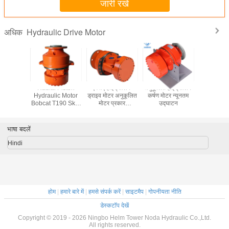
जारी रखें
Hydraulic Drive Motor
अधिक
R05
Radial Piston
एमपीए हाइड्रोलिक
अनुकूलित हाइड्रोलिक
Cast I
ic Drive
Hydraulic Motor
ड्राइव मोटर अनुकूलित
कर्षण मोटर न्यूनतम
Hydrauli
tor
Bobcat T190 Skid
मोटर प्रकार
उद्घाटन
Motor Lo
Steer Loader
हाइड्रोलिक ड्राइव
सटीक नियंत्रण और
प्रदर्शन के लिए डिज़ाइन
भाषा बदलें
किया गया
Hindi
होम
|
हमारे बारे में
|
हमसे संपर्क करें
|
साइटमैप
|
गोपनीयता नीति
डेस्कटॉप देखें
Copyright © 2019 - 2026 Ningbo Helm Tower Noda Hydraulic Co.,Ltd.
All rights reserved.