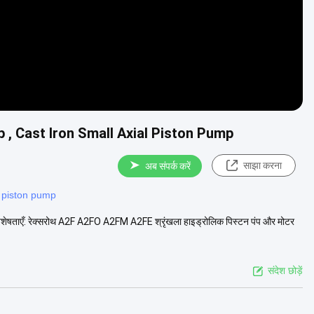
 , Cast Iron Small Axial Piston Pump
साझा करना
अब संपर्क करें
 piston pump
प विशेषताएँ: रेक्सरोथ A2F A2FO A2FM A2FE श्रृंखला हाइड्रोलिक पिस्टन पंप और मोटर
संदेश छोड़ें