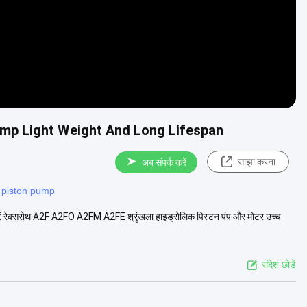
mp Light Weight And Long Lifespan
साझा करना
अब संपर्क करें
 piston pump
ाएँ: रेक्सरोथ A2F A2FO A2FM A2FE श्रृंखला हाइड्रोलिक पिस्टन पंप और मोटर उच्च
संदेश छोड़ें