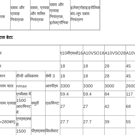
दबाव और
दबाव और
दबाव, प्रवाह
इलेक्ट्रोहाइड्रोलिक
प्रवाह
प्रवाह
और शक्ति
बंद-लूप दबाव
्रक
नियंत्रक,
नियंत्रक
नियंत्रक
नियंत्रण
इलेक्ट्रॉनिक
्टता डेटा:
र
ए10वीएसओ16
A10VSO18
A10VSO28
A10
र
18
18
28
45
थापन
वीजी अधिकतम
सेमी 3
18
18
28
45
कतम चाल
nmax
आरपीएम
3300
3300
3000
260
एनमैक्स में
59.4
59.4
84
117
1500
तम.प्रवाह
क्यूवी
एल/मिनट
आर/मिनट
27
27
42
68
में
एनएमएक्स
=280बार)
27.7
27.7
39
55
में
पीएमएक्स
किलोवाट
1500