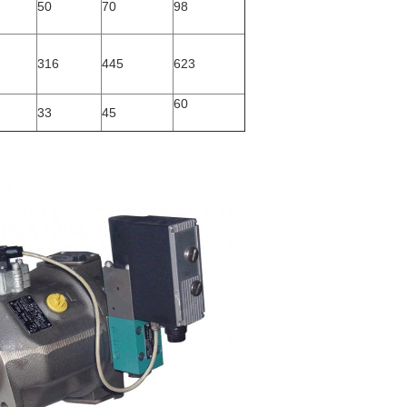
50
70
98
316
445
623
60
33
45