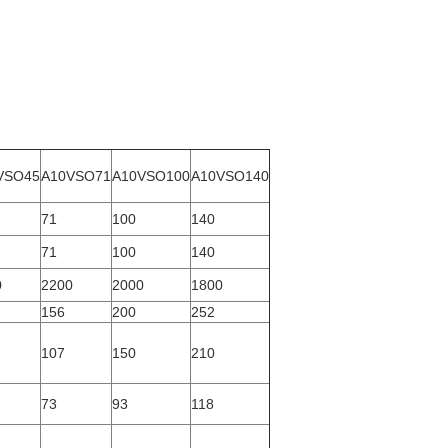
VSO45
A10VSO71
A10VSO100
A10VSO140
71
100
140
71
100
140
0
2200
2000
1800
156
200
252
107
150
210
73
93
118