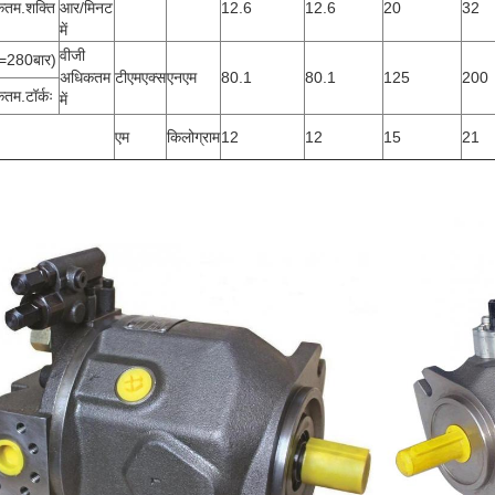
तम.शक्ति
आर/मिनट
12.6
12.6
20
32
में
वीजी
=280बार)
अधिकतम
टीएमएक्स
एनएम
80.1
80.1
125
200
तम.टॉर्कः
में
एम
किलोग्राम
12
12
15
21