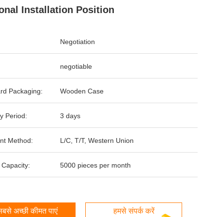
onal Installation Position
Negotiation
negotiable
rd Packaging:
Wooden Case
y Period:
3 days
nt Method:
L/C, T/T, Western Union
 Capacity:
5000 pieces per month
बसे अच्छी कीमत पाएं
हमसे संपर्क करें