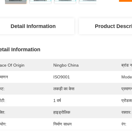
Detail Information
Product Descr
etail Information
ace Of Origin
Ningbo China
ब्रांड 
रमाणन
ISO9001
Mode
केट:
लकड़ी का केस
प्रमाण
रंटी:
1 वर्ष
प्रोडक
्ति:
हाइड्रोलिक
रफ़्तार:
रयोग:
निर्माण साधन
रंग: