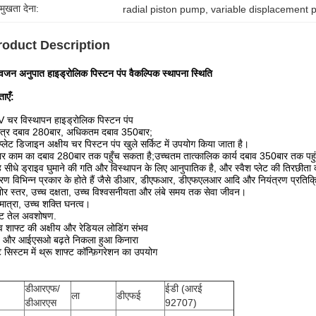
रमुखता देना:
radial piston pump
, 
variable displacement 
roduct Description
वजन अनुपात हाइड्रोलिक पिस्टन पंप वैकल्पिक स्थापना स्थिति
ताएँ:
 चर विस्थापन हाइड्रोलिक पिस्टन पंप
ात्र दबाव 280बार, अधिकतम दबाव 350बार;
 प्लेट डिजाइन अक्षीय चर पिस्टन पंप खुले सर्किट में उपयोग किया जाता है।
ार काम का दबाव 280बार तक पहुँच सकता है;उच्चतम तात्कालिक कार्य दबाव 350बार तक पह
ह सीधे ड्राइव घुमाने की गति और विस्थापन के लिए आनुपातिक है, और स्वैश प्लेट की तिरछी
्रण विभिन्न प्रकार के होते हैं जैसे डीआर, डीएफआर, डीएफएलआर आदि और नियंत्रण प्रतिक्र
र स्तर, उच्च दक्षता, उच्च विश्वसनीयता और लंबे समय तक सेवा जीवन।
मात्रा, उच्च शक्ति घनत्व।
ष्ट तेल अवशोषण.
व शाफ्ट की अक्षीय और रेडियल लोडिंग संभव
 और आईएसओ बढ़ते निकला हुआ किनारा
ट सिस्टम में थ्रू शाफ्ट कॉन्फ़िगरेशन का उपयोग
डीआरएफ/
ईडी (आरई
ला
डीएफई
डीआरएस
92707)