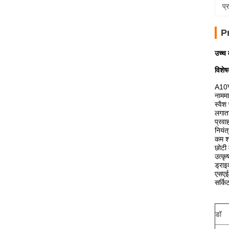
प्
P
उच्च 
विशेष
A10V
नामम
स्वैश
लगात
प्रवा
नियंत
कम शो
छोटी 
उत्कृ
ड्राइ
एसएई
सर्कि
डॉ