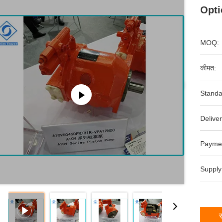
Opti
MOQ:
कीमत:
Standa
Deliver
Payme
Supply
स