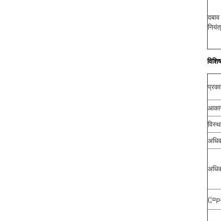
दबाव
नियंत
विशिष
प्रका
आका
विस्
अधि
अधिक
(¦¤p