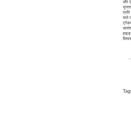
और एक
भुगता
प्रति
वाले 
ट्रेड
सारां
हाइड्
विश्व
Tag