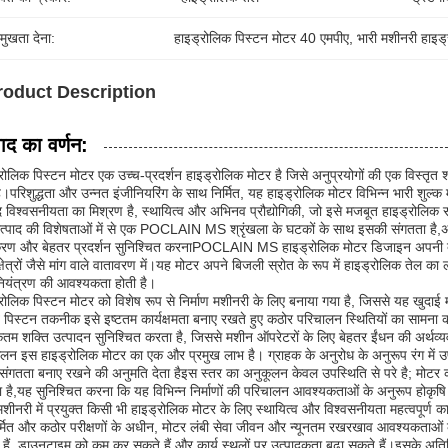
रमुखता देना:
हाइड्रोलिक पिस्टन मोटर 40 एमपीए
, 
भारी मशीनरी हाइड
roduct Description
पाद का वर्णन:
रोलिक पिस्टन मोटर एक उच्च-प्रदर्शन हाइड्रोलिक मोटर है जिसे अनुप्रयोगों की एक विस्तृत 
ै।परिशुद्धता और उन्नत इंजीनियरिंग के साथ निर्मित, यह हाइड्रोलिक मोटर विभिन्न भारी शुल्क मशी
द विश्वसनीयता का मिश्रण है, स्थायित्व और अभिनव प्रौद्योगिकी, जो इसे मजबूत हाइड्रोलिक स
्पाद की विशेषताओं में से एक POCLAIN MS श्रृंखला के घटकों के साथ इसकी संगतता है,अन्य
ण और बेहतर प्रदर्शन सुनिश्चित करनाPOCLAIN MS हाइड्रोलिक मोटर डिजाइन अपनी दक्षता 
क्षेत्रों जैसे मांग वाले वातावरण में।यह मोटर अपने बिजली स्रोत के रूप में हाइड्रोलिक तेल 
ियंत्रण की आवश्यकता होती है।
रोलिक पिस्टन मोटर को विशेष रूप से निर्माण मशीनरी के लिए बनाया गया है, जिससे यह खुदाई
 पिस्टन तकनीक इसे इष्टतम कार्यक्षमता बनाए रखते हुए कठोर परिचालन स्थितियों का सामना 
म शक्ति उत्पादन सुनिश्चित करता है, जिससे मशीन ऑपरेटरों के लिए बेहतर ईंधन की अर्थव
लन इस हाइड्रोलिक मोटर का एक और प्रमुख लाभ है। ग्राहक के अनुरोध के अनुरूप रंग में उपलब्
्यसंगतता बनाए रखने की अनुमति देता हैइस स्तर का अनुकूलन केवल उपस्थिति से परे है; मोटर
है,यह सुनिश्चित करना कि यह विभिन्न निर्माणों की परिचालन आवश्यकताओं के अनुरूप होकृषि य
मशीनरी में प्रयुक्त किसी भी हाइड्रोलिक मोटर के लिए स्थायित्व और विश्वसनीयता महत्वपूर्ण कारक है
र्मित और कठोर परीक्षणों के अधीन, मोटर लंबी सेवा जीवन और न्यूनतम रखरखाव आवश्यकताओं क
हैं, डाउनटाइम को कम कर सकते हैं और कार्य स्थलों पर उत्पादकता बढ़ा सकते हैं।इसके अतिर