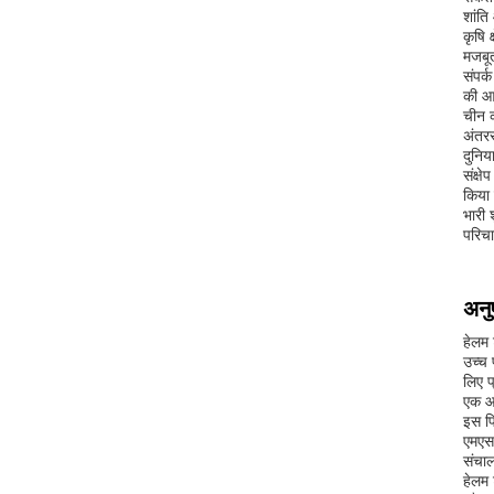
शांति
कृषि 
मजबूत
संपर्
की आव
चीन क
अंतरर
दुनिय
संक्ष
किया 
भारी 
परिचा
अनु
हेलम 
उच्च 
लिए प
एक आ
इस पि
एमएस 
संचा
हेलम 