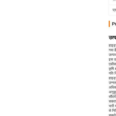
प्
P
उत्
हाइड्
गया ह
उत्पा
इस उत
एकीकर
कृषि 
गति न
हाइड्
उन्नत
अधिकत
अनुकू
सौंदर
सकता 
भारी 
से नि
सकते 