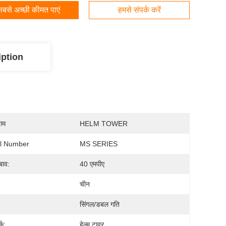
बसे अच्छी कीमत पाएं
हमसे संपर्क करें
iption
नाम
HELM TOWER
l Number
MS SERIES
बाव:
40 एमपीए
चीन
सिंगल/डबल गति
्क:
हेल्म टावर