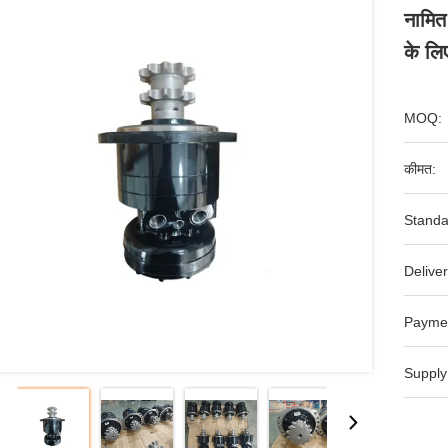
नामित
के लि
MOQ:
कीमत:
Standa
Deliver
Payme
Supply