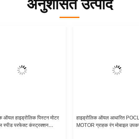
अनुशंसित उत्पाद
िक ऑयल हाइड्रोलिक पिस्टन मोटर
हाइड्रोलिक ऑयल आधारित POC
 स्पीड परफेक्ट कंस्ट्रक्शन
MOTOR ग्राहक रंग मोबाइल उप
र मरीन मशीनरी कम्पैटिबिलिटी
निर्माण मशीनरी के लिए आदर्श मजबू