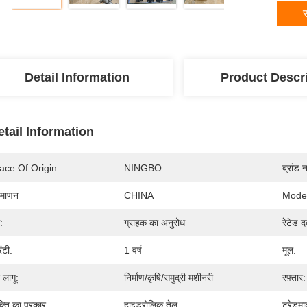
स
Detail Information
Product Descr
etail Information
ace Of Origin
NINGBO
ब्रांड 
रमाणन
CHINA
Mode
:
ग्राहक का अनुरोध
रेटेड द
रंटी:
1 वर्ष
मूल:
 लागू:
निर्माण/कृषि/समुद्री मशीनरी
रफ़्तार:
्ति का प्रकार:
हाइड्रोलिक तेल
ट्रेडमार