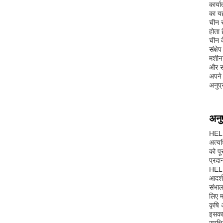
कार्य
का यह
चीन स
होता 
चीन क
संक्ष
मशीनर
और सौ
अपने 
अनुप्
अनु
HELM 
अत्य
को पू
प्रदा
HELM 
आदर्श
संभाल
लिए मह
कृषि 
इसका 