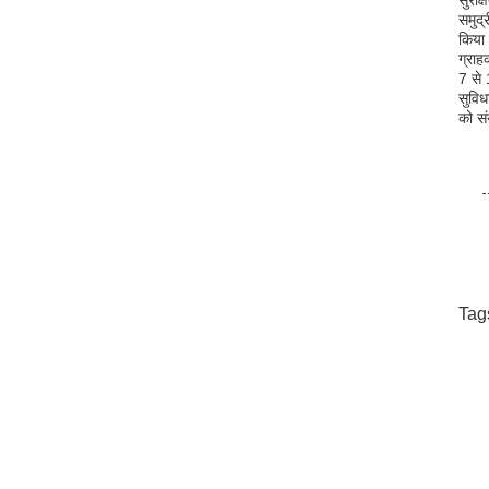
सुरक्
समुद्
किया 
ग्राह
7 से
सुविध
को सं
Tag