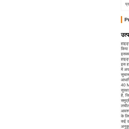
प्
P
उत्
हाइड्
किया 
इसका 
हाइड्
इस ह
में अ
सुचार
आधार
40 MP
सुरक्
है, ज
समुद्
लचीला
आवश्य
के लि
कई उद
अनुकू