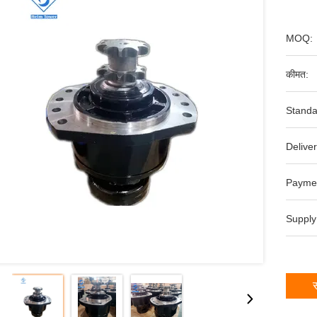
MOQ:
कीमत:
Standa
Deliver
Payme
Supply
स