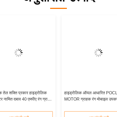
क तेल शक्ति प्रकार हाइड्रोलिक
हाइड्रोलिक ऑयल आधारित POC
टर नामित दबाव 40 एमपीए रंग ग्राहक
MOTOR ग्राहक रंग मोबाइल उप
 भारी मशीनरी के लिए आदर्श
निर्माण मशीनरी के लिए आदर्श मजबू
डिज़ाइन