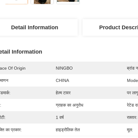
Detail Information
Product Descr
etail Information
ace Of Origin
NINGBO
ब्रांड 
रमाणन
CHINA
Mode
ेडमार्क:
हेल्म टावर
पर लागू
:
ग्राहक का अनुरोध
रेटेड द
रंटी:
1 वर्ष
रफ़्तार:
्ति का प्रकार:
हाइड्रोलिक तेल
मूल: