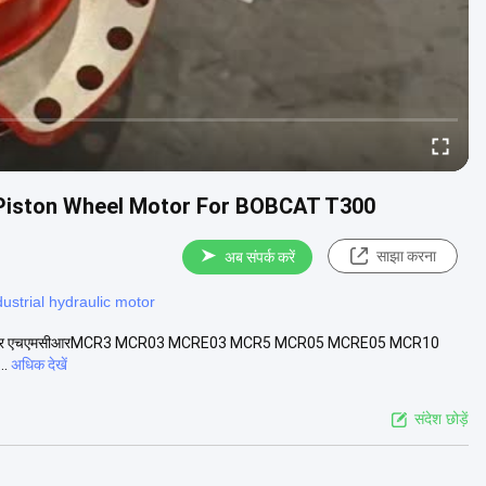
l Piston Wheel Motor For BOBCAT T300
साझा करना
अब संपर्क करें
dustrial hydraulic motor
न व्हील मोटर एचएमसीआरMCR3 MCR03 MCRE03 MCR5 MCR05 MCRE05 MCR10
..
अधिक देखें
संदेश छोड़ें