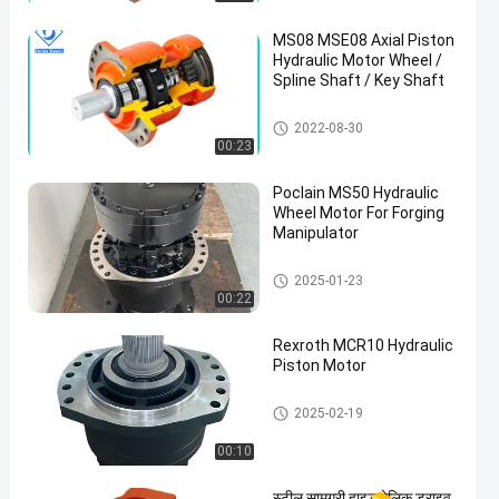
MS08 MSE08 Axial Piston
Hydraulic Motor Wheel /
Spline Shaft / Key Shaft
Hydraulic Piston Motor
2022-08-30
00:23
Poclain MS50 Hydraulic
Wheel Motor For Forging
Manipulator
Hydraulic Piston Motor
2025-01-23
00:22
Rexroth MCR10 Hydraulic
Piston Motor
Hydraulic Piston Motor
2025-02-19
00:10
स्टील सामग्री हाइड्रोलिक ड्राइव