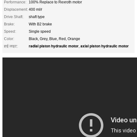
Performance:
100% Replace to Rexroth motor
Displacement:
400 ml/r
Drive Shaft:
shaft type
Brake:
With B2 brake
Speed:
Single speed
Color:
Black, Grey, Blue, Red, Orange
radial piston hydraulic motor
axial piston hydraulic motor
हाई लाइट:
,