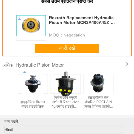
सबसे उत्तम प्रतिदान प्राप्त करें
Rexroth Replacement Hydraulic
Piston Motor MCR3A400A45Z-
32/B2M/1L12/F2/S0382N
MOQ：
Negotiation
जारी रखें
Hydraulic Piston Motor
अधिक
उपकरण डबल
सिंगल स्पीड
निर्माण कृषि समुद्री
हाइड्रोलिक तेल
Hydraulic
CLAIN MS
हाइड्रोलिक पिस्टन
मशीनरी पिस्टन मोटर
संचालित POCLAIN
Motor B
ोलिक मोटर
मोटर हाइड्रोलिक
40 एमपीए हाइड्रोलिक
एमएस विभिन्न उद्योगों के
T300 Fina
 समुद्री
मोटर विभिन्न मशीनों के
लिए आदर्श हाइड्रोलिक
प्रयोगों के
लिए उपयुक्त
उपकरण
आदर्श
भाषा बदलें
Hindi